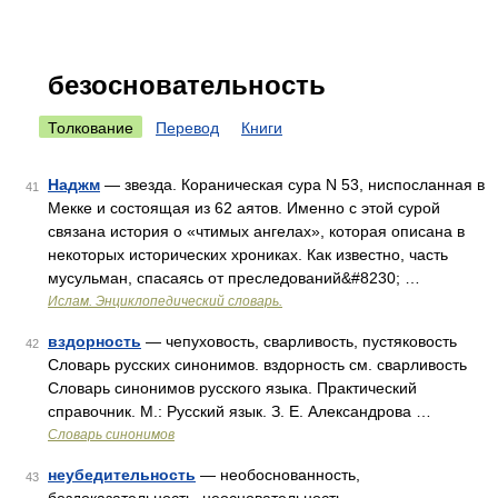
безосновательность
Толкование
Перевод
Книги
Наджм
— звезда. Кораническая сура N 53, ниспосланная в
41
Мекке и состоящая из 62 аятов. Именно с этой сурой
связана история о «чтимых ангелах», которая описана в
некоторых исторических хрониках. Как известно, часть
мусульман, спасаясь от преследований&#8230; …
Ислам. Энциклопедический словарь.
вздорность
— чепуховость, сварливость, пустяковость
42
Словарь русских синонимов. вздорность см. сварливость
Словарь синонимов русского языка. Практический
справочник. М.: Русский язык. З. Е. Александрова …
Словарь синонимов
неубедительность
— необоснованность,
43