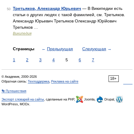
Третьяков, Александр Юрьевич
— В Википедии есть
50
статьи о других людях с такой фамилией, см. Третьяков.
Александр Юрьевич Третьяков Олександр Юрійович
Третьяков …
Википедия
Страницы
←
Предыдущая
Следующая
→
1
2
3
4
5
6
7
© Академик, 2000-2026
18+
Обратная связь:
Техподдержка
,
Реклама на сайте
👣 Путешествия
Экспорт словарей на сайты
, сделанные на PHP,
Joomla,
Drupal,
WordPress, MODx.