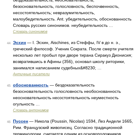
бездоказательность, неосновательность,
безосновательность, голословность, беспочвенность,
несостоятельность; невразумительность,
малоубедительность. Ant. убедительность, обоснованность
Словарь русских синонимов. неубедительность …
Словарь синонимов
Эсхин
— I. Эсхин, Aischines, из Стеффы, IV в до н. э.,
44
греческий философ. Ученик Сократа. После смерти учителя
несколько лет пробыл при дворе тирана Сиракуз Дионисия;
возвратившись в Афины (356), основал школу риторики,
занимался написанием судебных&#8230; …
Античные писатели
обоснованность
— бездоказательность
45
безосновательность голословность необоснованность
неосновательность несостоятельность неуместность
огульность …
Словарь антонимов
Пуссен
— Никола (Poussin, Nicolas) 1594, Лез Андели 1665,
46
Рим. Французский живописец. Согласно традиционной
терминологии, считается одним из основоположников