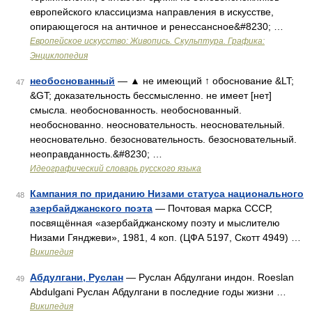
европейского классицизма направления в искусстве,
опирающегося на античное и ренессансное&#8230; …
Европейское искусство: Живопись. Скульптура. Графика:
Энциклопедия
необоснованный
— ▲ не имеющий ↑ обоснование &LT;
47
&GT; доказательность бессмысленно. не имеет [нет]
смысла. необоснованность. необоснованный.
необоснованно. неосновательность. неосновательный.
неосновательно. безосновательность. безосновательный.
неоправданность.&#8230; …
Идеографический словарь русского языка
Кампания по приданию Низами статуса национального
48
азербайджанского поэта
— Почтовая марка СССР,
посвящённая «азербайджанскому поэту и мыслителю
Низами Гянджеви», 1981, 4 коп. (ЦФА 5197, Скотт 4949) …
Википедия
Абдулгани, Руслан
— Руслан Абдулгани индон. Roeslan
49
Abdulgani Руслан Абдулгани в последние годы жизни …
Википедия